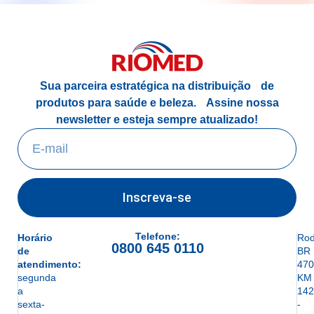
Sua parceira estratégica na distribuição de
produtos para saúde e beleza.
Assine nossa
newsletter e esteja sempre atualizado!
Inscreva-se
Telefone:
Horário
Rod
0800 645 0110
de
BR
atendimento:
470
segunda
KM
a
142
sexta-
-