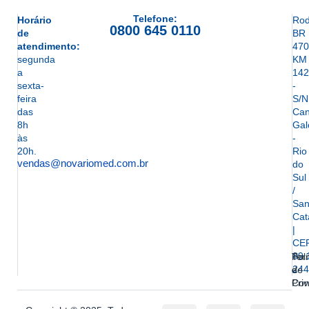
Telefone:
Horário
Rod
0800 645 0110
de
BR
atendimento:
470
segunda
KM
a
142
sexta-
-
feira
S/N
das
Can
8h
Gal
às
-
20h.
Rio
vendas@novariomed.com.br
do
Sul
/
San
Cat
|
CE
89.
Ter
Polí
244
e
de
Con
Pri