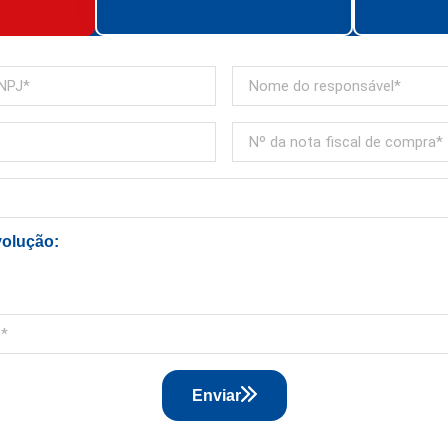
volução:
Enviar