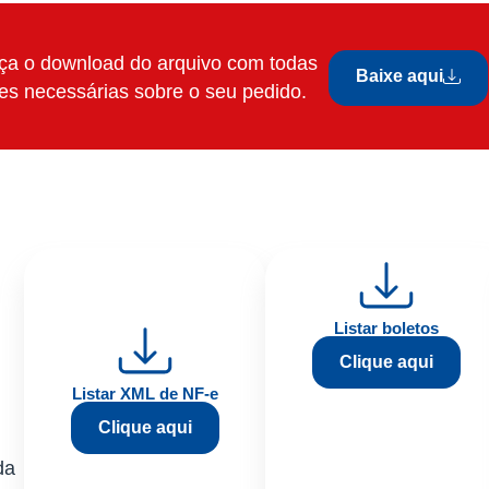
aça o download do arquivo com todas
Baixe aqui
es necessárias sobre o seu pedido.
Listar boletos
Clique aqui
Listar XML de NF-e
Clique aqui
da