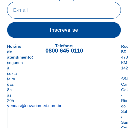
Inscreva-se
Telefone:
Horário
Rod
0800 645 0110
de
BR
atendimento:
470
segunda
KM
a
142
sexta-
-
feira
S/N
das
Can
8h
Gal
às
-
20h.
Rio
vendas@novariomed.com.br
do
Sul
/
San
Cat