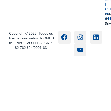
|
CE
89.
Ter
Polí
244
e
de
Con
Pri
Copyright © 2025. Todos os
direitos reservados. RIOMED
DISTRIBUICAO LTDA | CNPJ:
82.762.824/0001-63