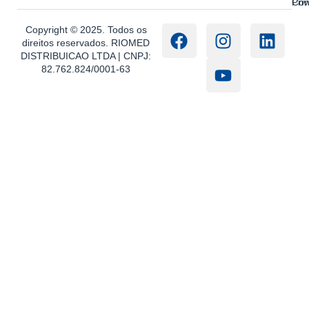
Con
Pri
Copyright © 2025. Todos os
direitos reservados. RIOMED
DISTRIBUICAO LTDA | CNPJ:
82.762.824/0001-63