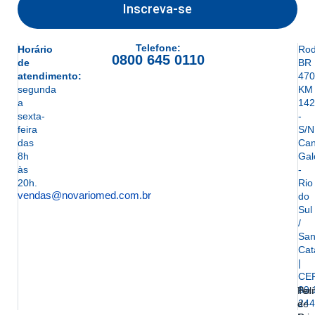
Inscreva-se
Telefone:
Horário
Rod
0800 645 0110
de
BR
atendimento:
470
segunda
KM
a
142
sexta-
-
feira
S/N
das
Can
8h
Gal
às
-
20h.
Rio
vendas@novariomed.com.br
do
Sul
/
San
Cat
|
CE
89.
Ter
Polí
244
e
de