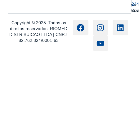
244
e
de
Con
Pri
Copyright © 2025. Todos os
direitos reservados. RIOMED
DISTRIBUICAO LTDA | CNPJ:
82.762.824/0001-63