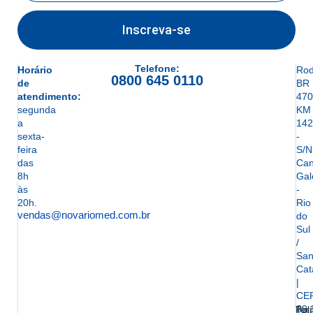
Inscreva-se
Telefone:
Horário
Rod
0800 645 0110
de
BR
atendimento:
470
segunda
KM
a
142
sexta-
-
feira
S/N
das
Can
8h
Gal
às
-
20h.
Rio
vendas@novariomed.com.br
do
Sul
/
San
Cat
|
CE
89.
Ter
Polí