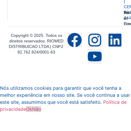
|
CE
89.
Ter
Polí
244
e
de
Con
Pri
Copyright © 2025. Todos os
direitos reservados. RIOMED
DISTRIBUICAO LTDA | CNPJ:
82.762.824/0001-63
Nós utilizamos cookies para garantir que você tenha a
melhor experiência em nosso site. Se você continua a usar
este site, assumimos que você está satisfeito.
Política de
privacidade
Ok
Não