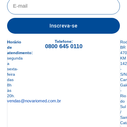
Inscreva-se
Telefone:
Horário
Rod
0800 645 0110
de
BR
atendimento:
470
segunda
KM
a
142
sexta-
-
feira
S/N
das
Can
8h
Gal
às
-
20h.
Rio
vendas@novariomed.com.br
do
Sul
/
San
Cat