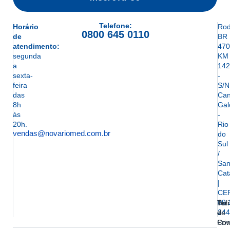
Telefone:
Horário
Rod
0800 645 0110
de
BR
atendimento:
470
segunda
KM
a
142
sexta-
-
feira
S/N
das
Can
8h
Gal
às
-
20h.
Rio
vendas@novariomed.com.br
do
Sul
/
San
Cat
|
CE
89.
Ter
Polí
244
e
de
Con
Pri