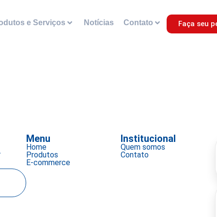
odutos e Serviços
Notícias
Contato
Faça seu p
Menu
Institucional
Home
Quem somos
a
Produtos
Contato
E-commerce