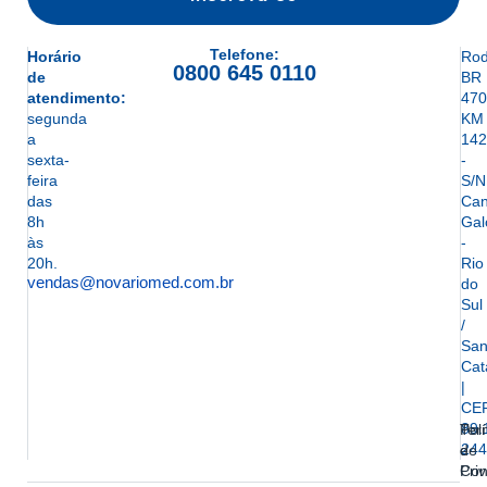
Telefone:
Horário
Rod
0800 645 0110
de
BR
atendimento:
470
segunda
KM
a
142
sexta-
-
feira
S/N
das
Can
8h
Gal
às
-
20h.
Rio
vendas@novariomed.com.br
do
Sul
/
San
Cat
|
CE
89.
Ter
Polí
244
e
de
Con
Pri