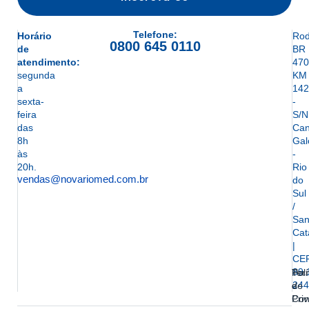
Telefone:
Horário
Rod
0800 645 0110
de
BR
atendimento:
470
segunda
KM
a
142
sexta-
-
feira
S/N
das
Can
8h
Gal
às
-
20h.
Rio
vendas@novariomed.com.br
do
Sul
/
San
Cat
|
CE
89.
Ter
Polí
244
e
de
Con
Pri