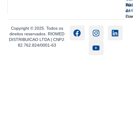
89.
Ter
Polí
244
e
de
Con
Pri
Copyright © 2025. Todos os
direitos reservados. RIOMED
DISTRIBUICAO LTDA | CNPJ:
82.762.824/0001-63