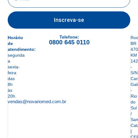
Inscreva-se
Telefone:
Horário
Rod
0800 645 0110
de
BR
atendimento:
470
segunda
KM
a
142
sexta-
-
feira
S/N
das
Can
8h
Gal
às
-
20h.
Rio
vendas@novariomed.com.br
do
Sul
/
San
Cat
|
CE