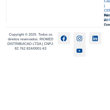
Cat
|
CE
89.
Ter
Polí
244
e
de
Con
Pri
Copyright © 2025. Todos os
direitos reservados. RIOMED
DISTRIBUICAO LTDA | CNPJ:
82.762.824/0001-63