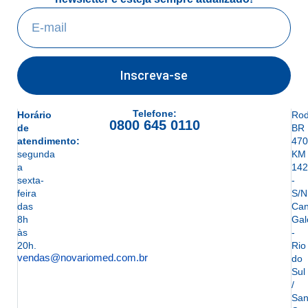
Inscreva-se
Telefone:
Horário
Rod
0800 645 0110
de
BR
atendimento:
470
segunda
KM
a
142
sexta-
-
feira
S/N
das
Can
8h
Gal
às
-
20h.
Rio
vendas@novariomed.com.br
do
Sul
/
San