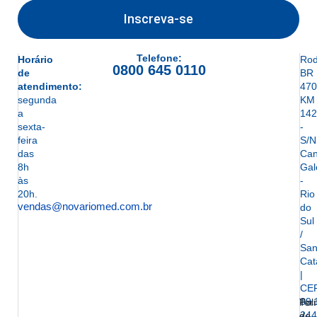
Inscreva-se
Telefone:
Horário
Rod
0800 645 0110
de
BR
atendimento:
470
segunda
KM
a
142
sexta-
-
feira
S/N
das
Can
8h
Gal
às
-
20h.
Rio
vendas@novariomed.com.br
do
Sul
/
San
Cat
|
CE
89.
Ter
Polí
244
e
de