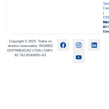
San
Cat
|
CE
89.
Ter
Polí
244
e
de
Con
Pri
Copyright © 2025. Todos os
direitos reservados. RIOMED
DISTRIBUICAO LTDA | CNPJ:
82.762.824/0001-63