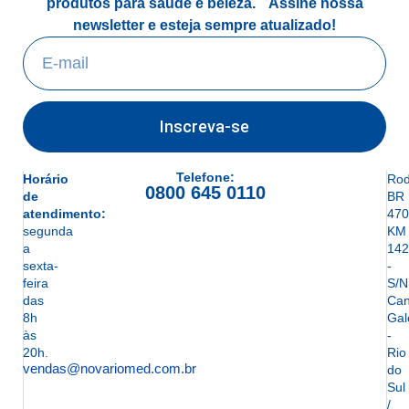
produtos para saúde e beleza.
Assine nossa
newsletter e esteja sempre atualizado!
Inscreva-se
Telefone:
Horário
Rod
0800 645 0110
de
BR
atendimento:
470
segunda
KM
a
142
sexta-
-
feira
S/N
das
Can
8h
Gal
às
-
20h.
Rio
vendas@novariomed.com.br
do
Sul
/