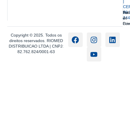
|
CE
89.
Ter
Polí
244
e
de
Con
Pri
Copyright © 2025. Todos os
direitos reservados. RIOMED
DISTRIBUICAO LTDA | CNPJ:
82.762.824/0001-63