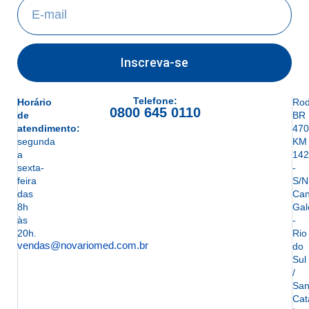
Inscreva-se
Telefone:
Horário
Rod
0800 645 0110
de
BR
atendimento:
470
segunda
KM
a
142
sexta-
-
feira
S/N
das
Can
8h
Gal
às
-
20h.
Rio
vendas@novariomed.com.br
do
Sul
/
San
Cat