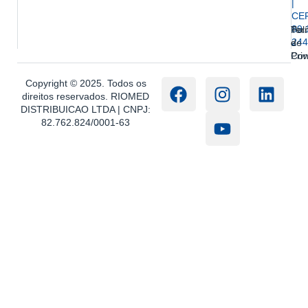
|
CE
89.
Ter
Polí
244
e
de
Con
Pri
Copyright © 2025. Todos os
direitos reservados. RIOMED
DISTRIBUICAO LTDA | CNPJ:
82.762.824/0001-63