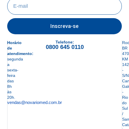
Inscreva-se
Telefone:
Horário
Rod
0800 645 0110
de
BR
atendimento:
470
segunda
KM
a
142
sexta-
-
feira
S/N
das
Can
8h
Gal
às
-
20h.
Rio
vendas@novariomed.com.br
do
Sul
/
San
Cat