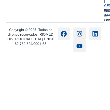
|
CE
89.
Ter
Polí
244
e
de
Con
Pri
Copyright © 2025. Todos os
direitos reservados. RIOMED
DISTRIBUICAO LTDA | CNPJ:
82.762.824/0001-63