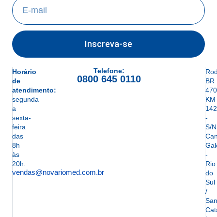
Inscreva-se
Telefone:
Horário
Rod
0800 645 0110
de
BR
atendimento:
470
segunda
KM
a
142
sexta-
-
feira
S/N
das
Can
8h
Gal
às
-
20h.
Rio
vendas@novariomed.com.br
do
Sul
/
San
Cat