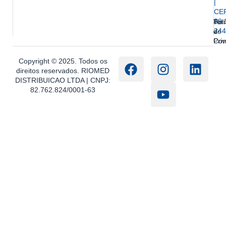
|
CE
89.
Ter
Polí
244
e
de
Con
Pri
Copyright © 2025. Todos os
direitos reservados. RIOMED
DISTRIBUICAO LTDA | CNPJ:
82.762.824/0001-63