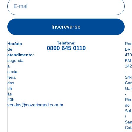
Inscreva-se
Telefone:
Horário
Rod
0800 645 0110
de
BR
atendimento:
470
segunda
KM
a
142
sexta-
-
feira
S/N
das
Can
8h
Gal
às
-
20h.
Rio
vendas@novariomed.com.br
do
Sul
/
San
Cat