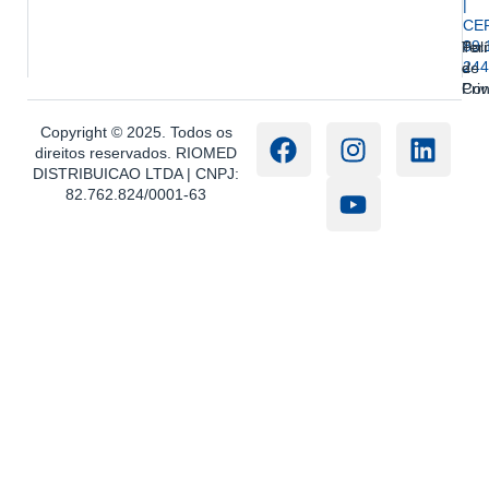
|
CE
89.
Ter
Polí
244
e
de
Con
Pri
Copyright © 2025. Todos os
direitos reservados. RIOMED
DISTRIBUICAO LTDA | CNPJ:
82.762.824/0001-63