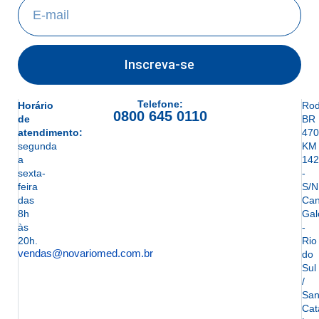
Inscreva-se
Telefone:
Horário
Rod
0800 645 0110
de
BR
atendimento:
470
segunda
KM
a
142
sexta-
-
feira
S/N
das
Can
8h
Gal
às
-
20h.
Rio
vendas@novariomed.com.br
do
Sul
/
San
Cat