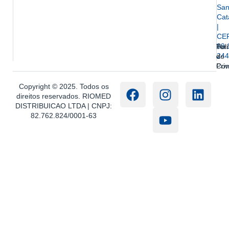
San
Cat
|
CE
89.
Ter
Polí
244
e
de
Con
Pri
Copyright © 2025. Todos os
direitos reservados. RIOMED
DISTRIBUICAO LTDA | CNPJ:
82.762.824/0001-63