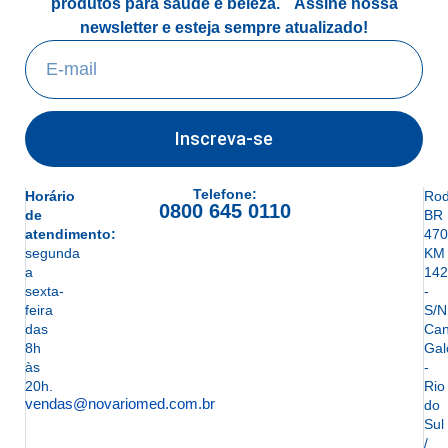
produtos para saúde e beleza.
Assine nossa
newsletter e esteja sempre atualizado!
Inscreva-se
Telefone:
Horário
Rod
0800 645 0110
de
BR
atendimento:
470
segunda
KM
a
142
sexta-
-
feira
S/N
das
Can
8h
Gal
às
-
20h.
Rio
vendas@novariomed.com.br
do
Sul
/