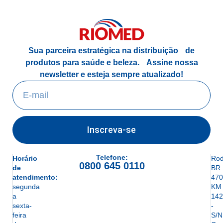
Sua parceira estratégica na distribuição de
produtos para saúde e beleza.
Assine nossa
newsletter e esteja sempre atualizado!
Inscreva-se
Telefone:
Horário
Rod
0800 645 0110
de
BR
atendimento:
470
segunda
KM
a
142
sexta-
-
feira
S/N