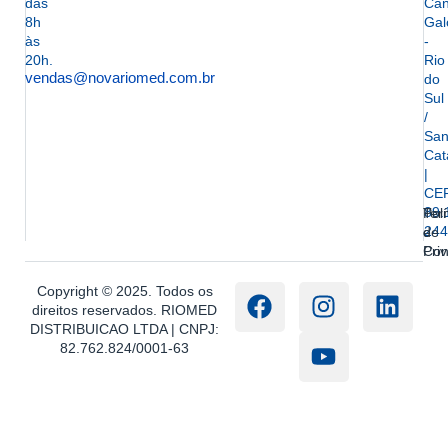
das
Can
8h
Gal
às
-
20h.
Rio
vendas@novariomed.com.br
do
Sul
/
San
Cat
|
CE
89.
Ter
Polí
244
e
de
Con
Pri
Copyright © 2025. Todos os
direitos reservados. RIOMED
DISTRIBUICAO LTDA | CNPJ:
82.762.824/0001-63