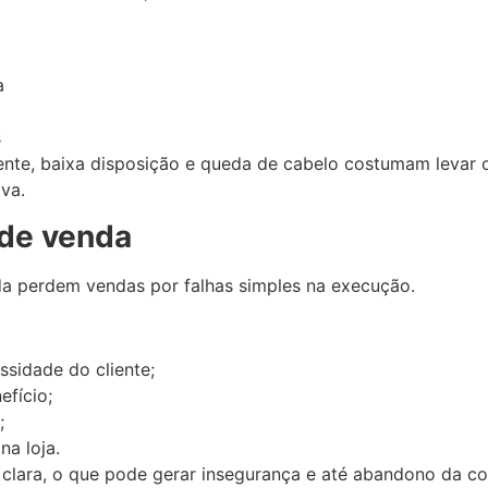
da
s
nte, baixa disposição e queda de cabelo costumam levar o
va.
 de venda
nda perdem vendas por falhas simples na execução.
ssidade do cliente;
efício;
s;
na loja.
ão clara, o que pode gerar insegurança e até abandono da c