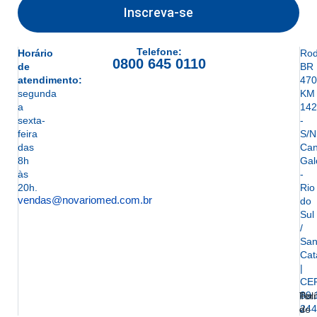
Inscreva-se
Telefone:
Horário
Rod
0800 645 0110
de
BR
atendimento:
470
segunda
KM
a
142
sexta-
-
feira
S/N
das
Can
8h
Gal
às
-
20h.
Rio
vendas@novariomed.com.br
do
Sul
/
San
Cat
|
CE
89.
Ter
Polí
244
e
de