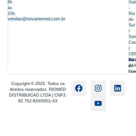
8h
Gal
às
-
20h.
Rio
vendas@novariomed.com.br
do
Sul
/
San
Cat
|
CE
89.
Ter
Polí
244
e
de
Con
Pri
Copyright © 2025. Todos os
direitos reservados. RIOMED
DISTRIBUICAO LTDA | CNPJ:
82.762.824/0001-63