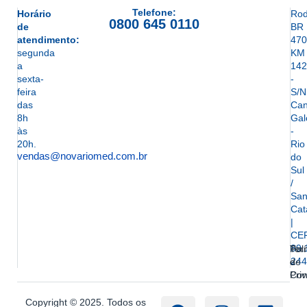
Telefone:
Horário
Rod
0800 645 0110
de
BR
atendimento:
470
segunda
KM
a
142
sexta-
-
feira
S/N
das
Can
8h
Gal
às
-
20h.
Rio
vendas@novariomed.com.br
do
Sul
/
San
Cat
|
CE
89.
Ter
Polí
244
e
de
Con
Pri
Copyright © 2025. Todos os