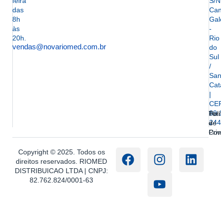
feira
S/N
das
Can
8h
Gal
às
-
20h.
Rio
vendas@novariomed.com.br
do
Sul
/
San
Cat
|
CE
89.
Ter
Polí
244
e
de
Con
Pri
Copyright © 2025. Todos os
direitos reservados. RIOMED
DISTRIBUICAO LTDA | CNPJ:
82.762.824/0001-63