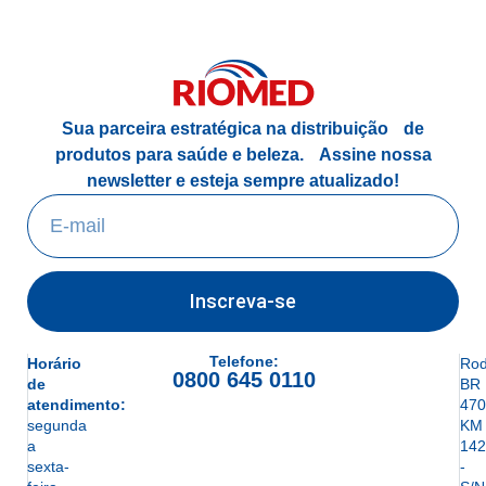
Sua parceira estratégica na distribuição de
produtos para saúde e beleza.
Assine nossa
newsletter e esteja sempre atualizado!
Inscreva-se
Telefone:
Horário
Rod
0800 645 0110
de
BR
atendimento:
470
segunda
KM
a
142
sexta-
-