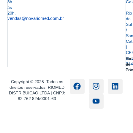
8h
Gal
às
-
20h.
Rio
vendas@novariomed.com.br
do
Sul
/
San
Cat
|
CE
89.
Ter
Polí
244
e
de
Con
Pri
Copyright © 2025. Todos os
direitos reservados. RIOMED
DISTRIBUICAO LTDA | CNPJ:
82.762.824/0001-63