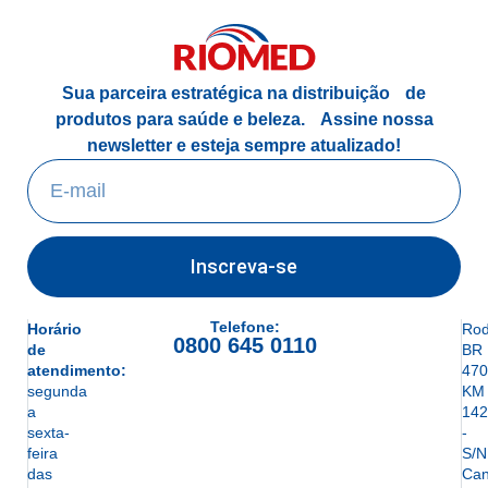
Sua parceira estratégica na distribuição de
produtos para saúde e beleza.
Assine nossa
newsletter e esteja sempre atualizado!
Inscreva-se
Telefone:
Horário
Rod
0800 645 0110
de
BR
atendimento:
470
segunda
KM
a
142
sexta-
-
feira
S/N
das
Can